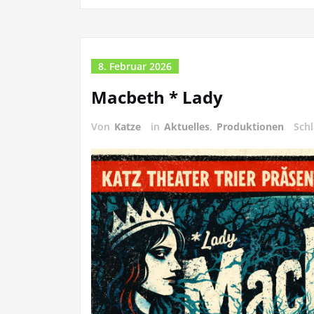
8. Februar 2026
Macbeth * Lady
Von
Katze
in
Aktuelles
,
Produktionen
Sch