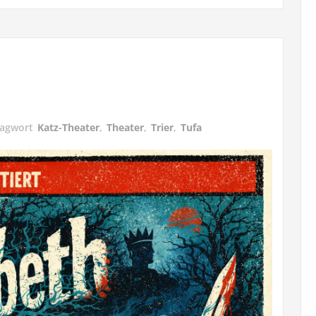
lagwort
Katz-Theater
,
Theater
,
Trier
,
Tufa