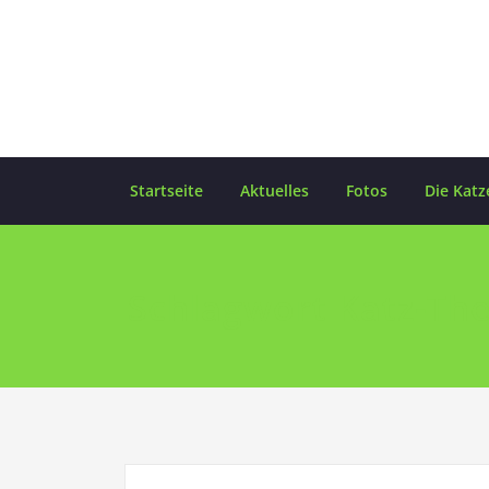
Skip
to
content
Startseite
Aktuelles
Fotos
Die Katz
Schlagwort Katz-The