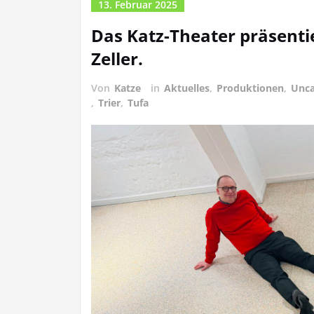
13. Februar 2025
Das Katz-Theater präsenti
Zeller.
Von
Katze
in
Aktuelles
,
Produktionen
,
Unca
,
Trier
,
Tufa