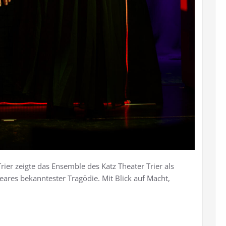
er zeigte das Ensemble des Katz Theater Trier als
eares bekanntester Tragödie. Mit Blick auf Macht,