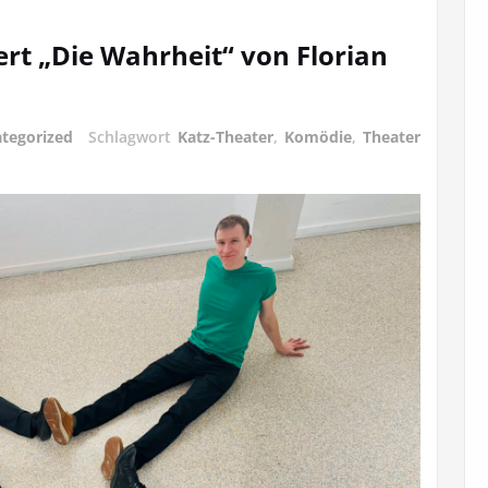
ert „Die Wahrheit“ von Florian
tegorized
Schlagwort
Katz-Theater
,
Komödie
,
Theater