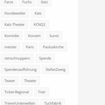
Farce
Fuchs
Geiz
Hundewetter
Katz
Katz-Theater
KCNQ2
Komödie
Konzert
kunst
meister
Paris
Pauluskirche
reinschnuppern
Spende
Spendenaufführung
StefanZweig
Teaser
Theater
Ticket-Regional
Trier
TriererUnterwelten
Tuchfabrik