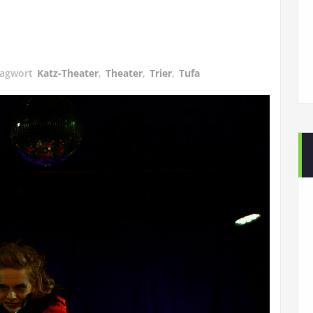
lagwort
Katz-Theater
,
Theater
,
Trier
,
Tufa