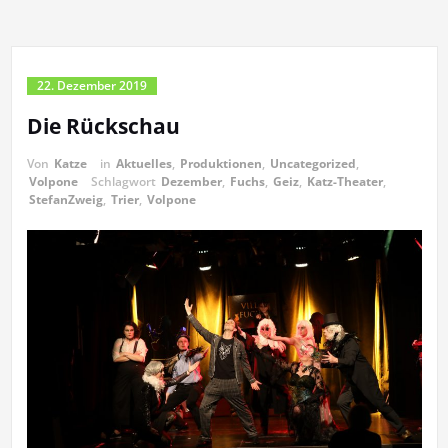
22. Dezember 2019
Die Rückschau
Von
Katze
in
Aktuelles
,
Produktionen
,
Uncategorized
,
Volpone
Schlagwort
Dezember
,
Fuchs
,
Geiz
,
Katz-Theater
,
StefanZweig
,
Trier
,
Volpone