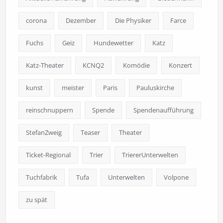
corona
Dezember
Die Physiker
Farce
Fuchs
Geiz
Hundewetter
Katz
Katz-Theater
KCNQ2
Komödie
Konzert
kunst
meister
Paris
Pauluskirche
reinschnuppern
Spende
Spendenaufführung
StefanZweig
Teaser
Theater
Ticket-Regional
Trier
TriererUnterwelten
Tuchfabrik
Tufa
Unterwelten
Volpone
zu spät