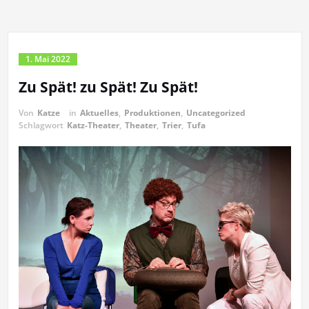
1. Mai 2022
Zu Spät! zu Spät! Zu Spät!
Von
Katze
in
Aktuelles
,
Produktionen
,
Uncategorized
Schlagwort
Katz-Theater
,
Theater
,
Trier
,
Tufa