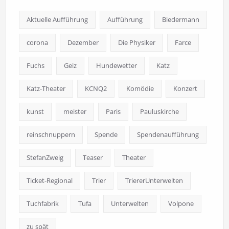
Aktuelle Aufführung
Aufführung
Biedermann
corona
Dezember
Die Physiker
Farce
Fuchs
Geiz
Hundewetter
Katz
Katz-Theater
KCNQ2
Komödie
Konzert
kunst
meister
Paris
Pauluskirche
reinschnuppern
Spende
Spendenaufführung
StefanZweig
Teaser
Theater
Ticket-Regional
Trier
TriererUnterwelten
Tuchfabrik
Tufa
Unterwelten
Volpone
zu spät