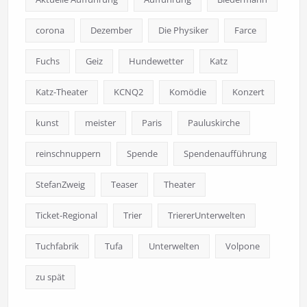
corona
Dezember
Die Physiker
Farce
Fuchs
Geiz
Hundewetter
Katz
Katz-Theater
KCNQ2
Komödie
Konzert
kunst
meister
Paris
Pauluskirche
reinschnuppern
Spende
Spendenaufführung
StefanZweig
Teaser
Theater
Ticket-Regional
Trier
TriererUnterwelten
Tuchfabrik
Tufa
Unterwelten
Volpone
zu spät