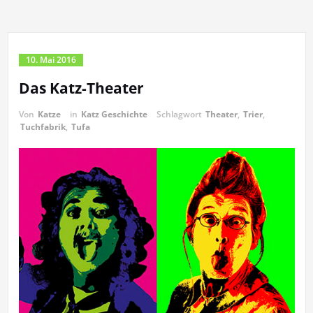
10. Mai 2016
Das Katz-Theater
Von
Katze
in
Katz Geschichte
Schlagwort
Theater
,
Trier
,
Tuchfabrik
,
Tufa