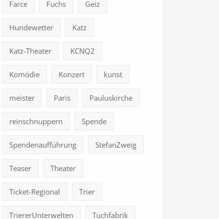
Farce
Fuchs
Geiz
Hundewetter
Katz
Katz-Theater
KCNQ2
Komödie
Konzert
kunst
meister
Paris
Pauluskirche
reinschnuppern
Spende
Spendenaufführung
StefanZweig
Teaser
Theater
Ticket-Regional
Trier
TriererUnterwelten
Tuchfabrik