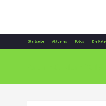
Skip
to
content
Startseite
Aktuelles
Fotos
Die Katz
Archiv 8. März 2019