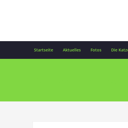
Skip
to
content
Startseite
Aktuelles
Fotos
Die Katz
Schlagwort Konzert