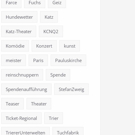
Farce
Fuchs
Geiz
Hundewetter
Katz
Katz-Theater
KCNQ2
Komödie
Konzert
kunst
meister
Paris
Pauluskirche
reinschnuppern
Spende
Spendenaufführung
StefanZweig
Teaser
Theater
Ticket-Regional
Trier
TriererUnterwelten
Tuchfabrik