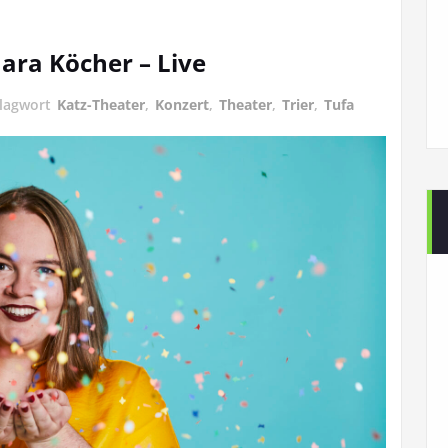
ra Köcher – Live
lagwort
Katz-Theater
,
Konzert
,
Theater
,
Trier
,
Tufa