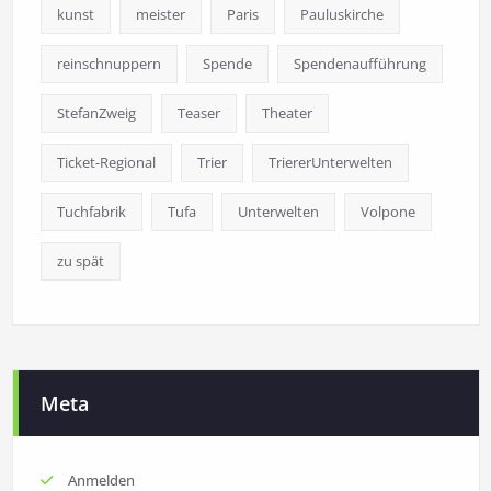
kunst
meister
Paris
Pauluskirche
reinschnuppern
Spende
Spendenaufführung
StefanZweig
Teaser
Theater
Ticket-Regional
Trier
TriererUnterwelten
Tuchfabrik
Tufa
Unterwelten
Volpone
zu spät
Meta
Anmelden