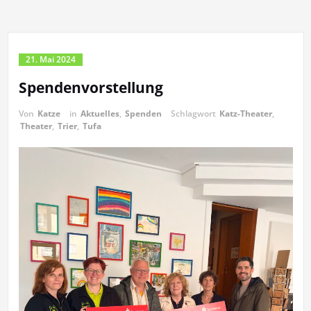
21. Mai 2024
Spendenvorstellung
Von
Katze
in
Aktuelles
,
Spenden
Schlagwort
Katz-Theater
,
Theater
,
Trier
,
Tufa