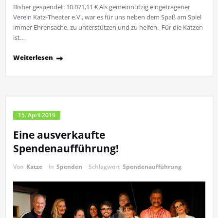
Bisher gespendet: 10.071,11 € Als gemeinnützig eingetragener
Verein Katz-Theater e.V., war es für uns neben dem Spaß am Spiel
immer Ehrensache, zu unterstützen und zu helfen. Für die Katzen
ist…
Weiterlesen
15. April 2019
Eine ausverkaufte
Spendenaufführung!
Von
Katze
in
Spenden
Schlagwort
Spendenaufführung