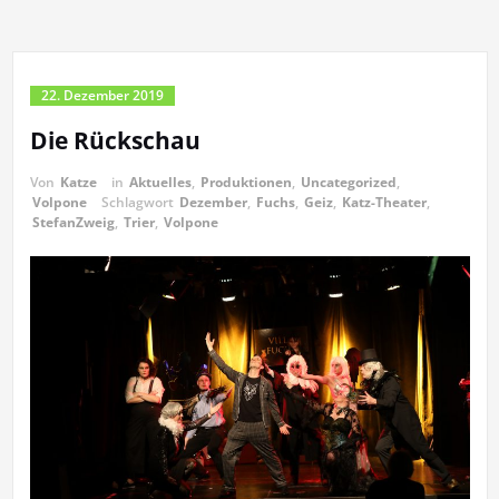
22. Dezember 2019
Die Rückschau
Von
Katze
in
Aktuelles
,
Produktionen
,
Uncategorized
,
Volpone
Schlagwort
Dezember
,
Fuchs
,
Geiz
,
Katz-Theater
,
StefanZweig
,
Trier
,
Volpone