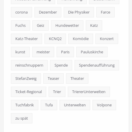
corona
Dezember
Die Physiker
Farce
Fuchs
Geiz
Hundewetter
Katz
Katz-Theater
KCNQ2
Komödie
Konzert
kunst
meister
Paris
Pauluskirche
reinschnuppern
Spende
Spendenaufführung
StefanZweig
Teaser
Theater
Ticket-Regional
Trier
TriererUnterwelten
Tuchfabrik
Tufa
Unterwelten
Volpone
zu spät