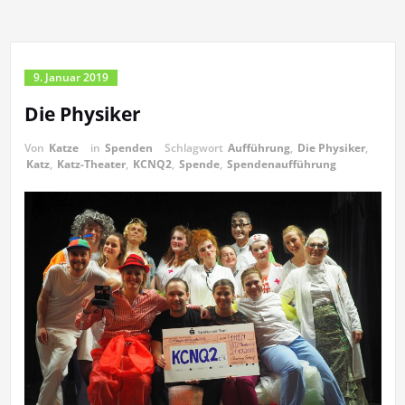
9. Januar 2019
Die Physiker
Von
Katze
in
Spenden
Schlagwort
Aufführung
,
Die Physiker
,
Katz
,
Katz-Theater
,
KCNQ2
,
Spende
,
Spendenaufführung