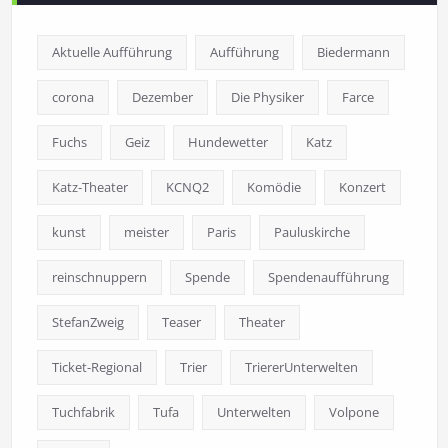
Aktuelle Aufführung
Aufführung
Biedermann
corona
Dezember
Die Physiker
Farce
Fuchs
Geiz
Hundewetter
Katz
Katz-Theater
KCNQ2
Komödie
Konzert
kunst
meister
Paris
Pauluskirche
reinschnuppern
Spende
Spendenaufführung
StefanZweig
Teaser
Theater
Ticket-Regional
Trier
TriererUnterwelten
Tuchfabrik
Tufa
Unterwelten
Volpone