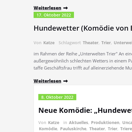
Weiterlesen
17. Oktober 2022
Hundewetter (Komödie von B
Von
Katze
Schlagwort
Theater
,
Trier
,
Unterwe
im Rahmen der Reihe „Unterwelten Trier" An ein
außergewöhnlich schlechten Wetters in einem Pa
taffe Geschäftsfrau trifft auf alleinerziehende M
Weiterlesen
8. Oktober 2022
Neue Komödie: „Hundewet
Von
Katze
in
Aktuelles
,
Produktionen
,
Unca
Komödie
,
Pauluskirche
,
Theater
,
Trier
,
Trier