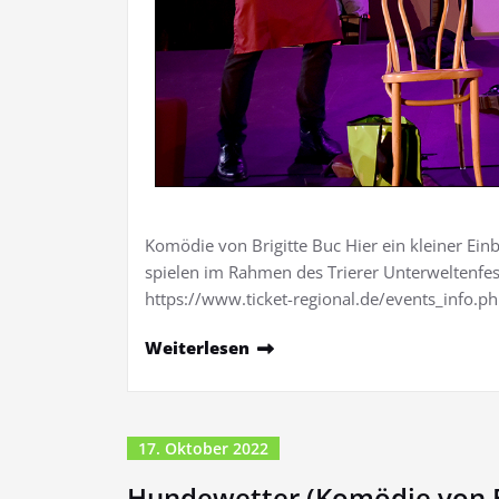
Komödie von Brigitte Buc Hier ein kleiner Ein
spielen im Rahmen des Trierer Unterweltenfestiv
https://www.ticket-regional.de/events_info.
Weiterlesen
17. Oktober 2022
Hundewetter (Komödie von B