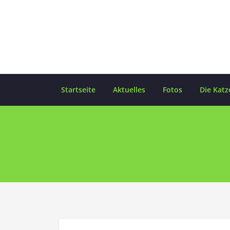
Skip
to
content
Startseite
Aktuelles
Fotos
Die Katz
Schlagwort Unterwe