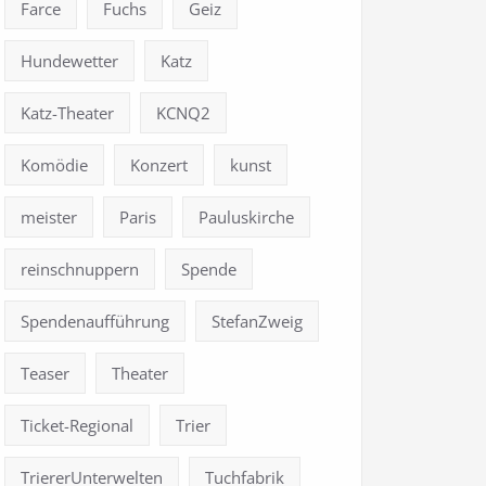
Farce
Fuchs
Geiz
Hundewetter
Katz
Katz-Theater
KCNQ2
Komödie
Konzert
kunst
meister
Paris
Pauluskirche
reinschnuppern
Spende
Spendenaufführung
StefanZweig
Teaser
Theater
Ticket-Regional
Trier
TriererUnterwelten
Tuchfabrik