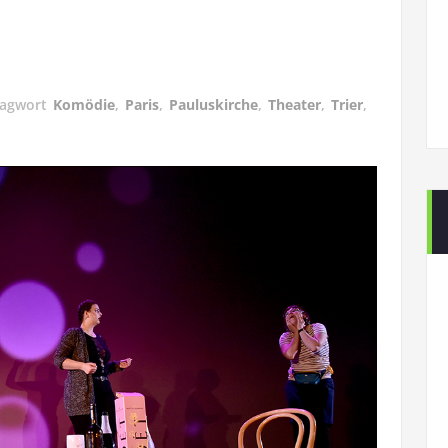
lagwort
Komödie
,
Paris
,
Pauluskirche
,
Theater
,
Trier
,