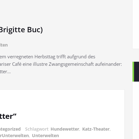
rigitte Buc)
lten
em verregneten Herbsttag trifft aufgrund des
riser Café eine illustre Zwangsgemeinschaft aufeinander:
utter…
ter“
tegorized
Schlagwort
Hundewetter
,
Katz-Theater
,
erUnterwelten
,
Unterwelten