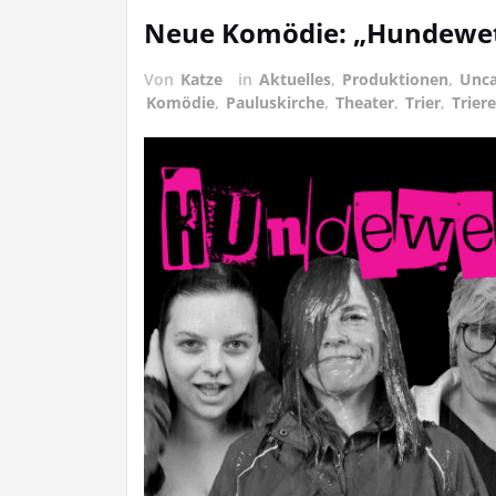
Neue Komödie: „Hundewet
Von
Katze
in
Aktuelles
,
Produktionen
,
Unca
Komödie
,
Pauluskirche
,
Theater
,
Trier
,
Trier