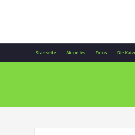
Skip
to
content
Startseite
Aktuelles
Fotos
Die Katz
Archiv 30. Oktober 