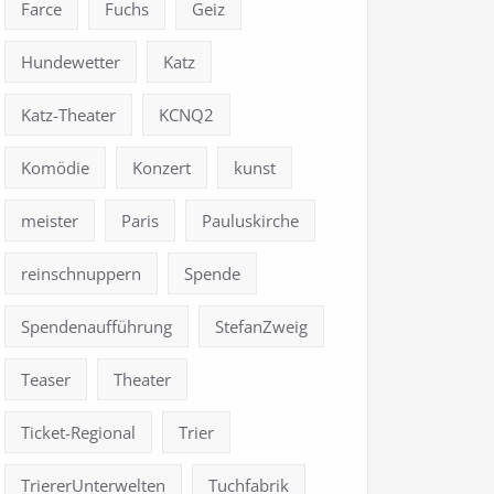
Farce
Fuchs
Geiz
Hundewetter
Katz
Katz-Theater
KCNQ2
Komödie
Konzert
kunst
meister
Paris
Pauluskirche
reinschnuppern
Spende
Spendenaufführung
StefanZweig
Teaser
Theater
Ticket-Regional
Trier
TriererUnterwelten
Tuchfabrik