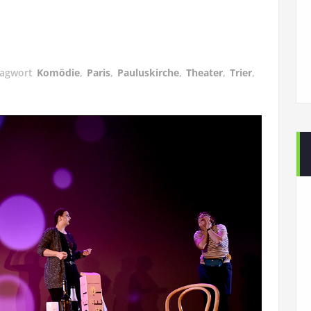
lagwort
Komödie
,
Paris
,
Pauluskirche
,
Theater
,
Trier
,