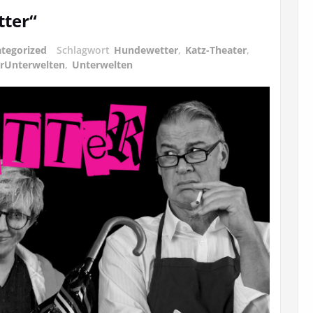
ter“
tegorized
Schlagwort
Hundewetter
,
Katz-Theater
,
erUnterwelten
,
Unterwelten