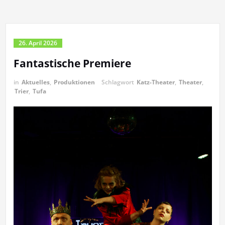
26. April 2026
Fantastische Premiere
in
Aktuelles
,
Produktionen
Schlagwort
Katz-Theater
,
Theater
,
Trier
,
Tufa