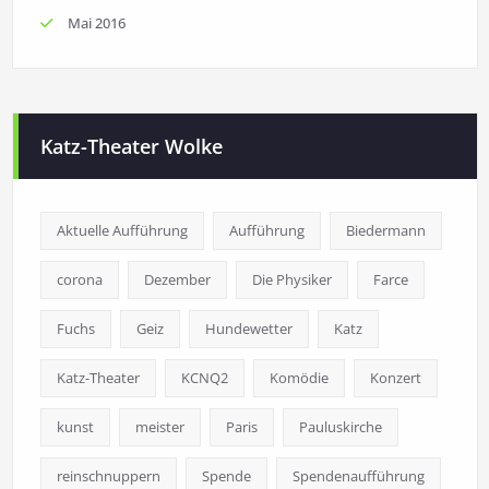
Mai 2016
Katz-Theater Wolke
Aktuelle Aufführung
Aufführung
Biedermann
corona
Dezember
Die Physiker
Farce
Fuchs
Geiz
Hundewetter
Katz
Katz-Theater
KCNQ2
Komödie
Konzert
kunst
meister
Paris
Pauluskirche
reinschnuppern
Spende
Spendenaufführung