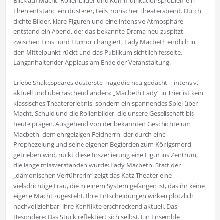
Blick auf Macht, Rollenbilder und Kommunikationsprobleme in
Ehen entstand ein düsterer, teils ironischer Theaterabend. Durch
dichte Bilder, klare Figuren und eine intensive Atmosphäre
entstand ein Abend, der das bekannte Drama neu zuspitzt,
zwischen Ernst und Humor changiert, Lady Macbeth endlich in
den Mittelpunkt rückt und das Publikum sichtlich fesselte.
Langanhaltender Applaus am Ende der Veranstaltung.
Erlebe Shakespeares düsterste Tragödie neu gedacht – intensiv,
aktuell und überraschend anders: „Macbeth Lady“ in Trier ist kein
klassisches Theatererlebnis, sondern ein spannendes Spiel über
Macht, Schuld und die Rollenbilder, die unsere Gesellschaft bis
heute prägen. Ausgehend von der bekannten Geschichte um
Macbeth, dem ehrgeizigen Feldherrn, der durch eine
Prophezeiung und seine eigenen Begierden zum Königsmord
getrieben wird, rückt diese Inszenierung eine Figur ins Zentrum,
die lange missverstanden wurde: Lady Macbeth. Statt der
„dämonischen Verführerin“ zeigt das Katz Theater eine
vielschichtige Frau, die in einem System gefangen ist, das ihr keine
eigene Macht zugesteht. Ihre Entscheidungen wirken plötzlich
nachvollziehbar, ihre Konflikte erschreckend aktuell. Das
Besondere: Das Stück reflektiert sich selbst. Ein Ensemble