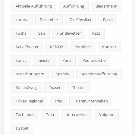
Aktuelle Aufführung
Aufführung
Biedermann
corona
Dezember
Die Physiker
Farce
Fuchs
Geiz
Hundewetter
Katz
Katz-Theater
KCNQ2
Komödie
Konzert
kunst
meister
Paris
Pauluskirche
reinschnuppern
Spende
Spendenaufführung
StefanZweig
Teaser
Theater
Ticket-Regional
Trier
TriererUnterwelten
Tuchfabrik
Tufa
Unterwelten
Volpone
zu spät