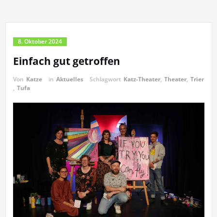
8. Oktober 2024
Einfach gut getroffen
Von
Katze
in
Aktuelles
Schlagwort
Katz-Theater
,
Theater
,
Trier
,
Tufa