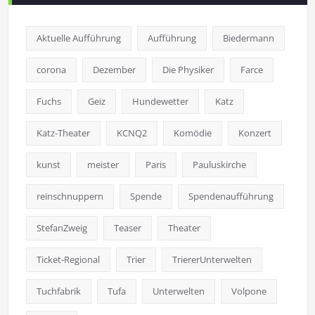
Aktuelle Aufführung
Aufführung
Biedermann
corona
Dezember
Die Physiker
Farce
Fuchs
Geiz
Hundewetter
Katz
Katz-Theater
KCNQ2
Komödie
Konzert
kunst
meister
Paris
Pauluskirche
reinschnuppern
Spende
Spendenaufführung
StefanZweig
Teaser
Theater
Ticket-Regional
Trier
TriererUnterwelten
Tuchfabrik
Tufa
Unterwelten
Volpone