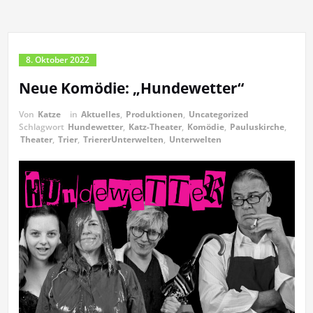
8. Oktober 2022
Neue Komödie: „Hundewetter“
Von
Katze
in
Aktuelles
,
Produktionen
,
Uncategorized
Schlagwort
Hundewetter
,
Katz-Theater
,
Komödie
,
Pauluskirche
,
Theater
,
Trier
,
TriererUnterwelten
,
Unterwelten