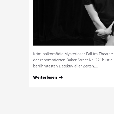
Kriminalkomödie Mysteriöser Fall im Theater: 
der renommierten Baker Street Nr. 221b ist ei
berühmtesten Detektiv aller Zeiten,…
Weiterlesen