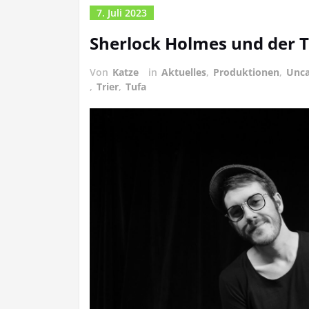
7. Juli 2023
Sherlock Holmes und der 
Von
Katze
in
Aktuelles
,
Produktionen
,
Unca
,
Trier
,
Tufa