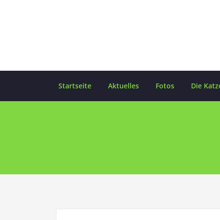
Skip
to
content
Startseite
Aktuelles
Fotos
Die Katz
Archiv 7. Juli 2023