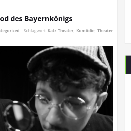
Tod des Bayernkönigs
tegorized
Schlagwort
Katz-Theater
,
Komödie
,
Theater