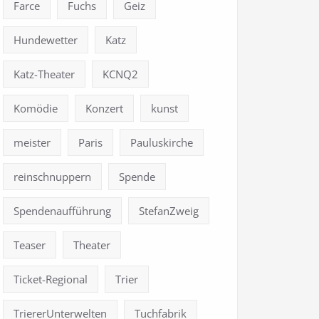
Farce
Fuchs
Geiz
Hundewetter
Katz
Katz-Theater
KCNQ2
Komödie
Konzert
kunst
meister
Paris
Pauluskirche
reinschnuppern
Spende
Spendenaufführung
StefanZweig
Teaser
Theater
Ticket-Regional
Trier
TriererUnterwelten
Tuchfabrik