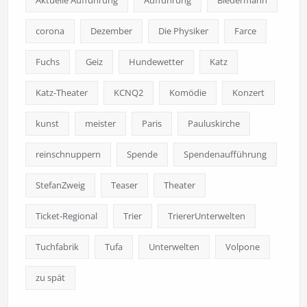
corona
Dezember
Die Physiker
Farce
Fuchs
Geiz
Hundewetter
Katz
Katz-Theater
KCNQ2
Komödie
Konzert
kunst
meister
Paris
Pauluskirche
reinschnuppern
Spende
Spendenaufführung
StefanZweig
Teaser
Theater
Ticket-Regional
Trier
TriererUnterwelten
Tuchfabrik
Tufa
Unterwelten
Volpone
zu spät