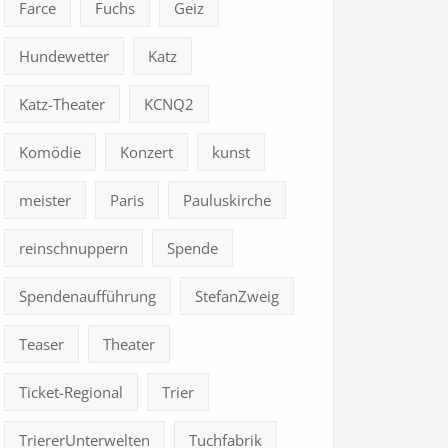
Farce
Fuchs
Geiz
Hundewetter
Katz
Katz-Theater
KCNQ2
Komödie
Konzert
kunst
meister
Paris
Pauluskirche
reinschnuppern
Spende
Spendenaufführung
StefanZweig
Teaser
Theater
Ticket-Regional
Trier
TriererUnterwelten
Tuchfabrik