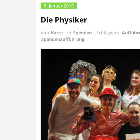
9. Januar 2019
Die Physiker
Von
Katze
in
Spenden
Schlagwort
Aufführ
Spendenaufführung