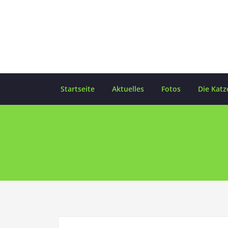
Skip
to
content
Startseite
Aktuelles
Fotos
Die Katz
Schlagwort Aufführ