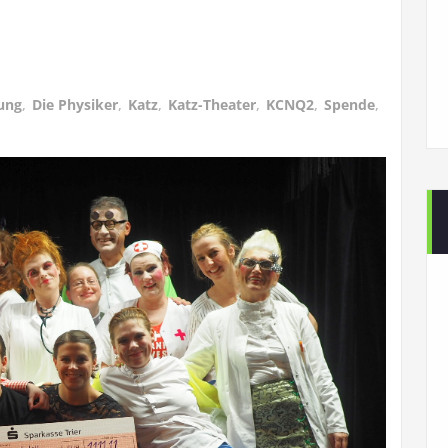
ung
,
Die Physiker
,
Katz
,
Katz-Theater
,
KCNQ2
,
Spende
,