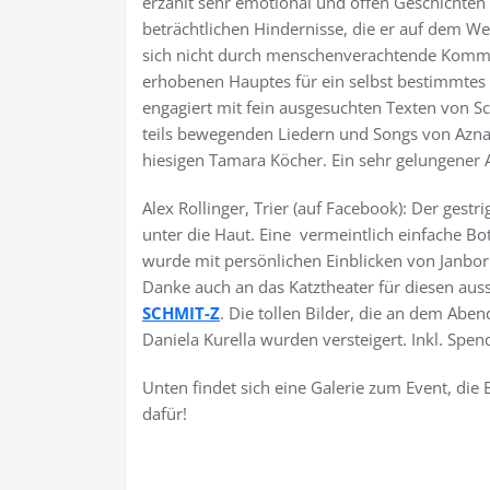
erzählt sehr emotional und offen Geschichten 
beträchtlichen Hindernisse, die er auf dem We
sich nicht durch menschenverachtende Kommen
erhobenen Hauptes für ein selbst bestimmtes Le
engagiert mit fein ausgesuchten Texten von Sc
teils bewegenden Liedern und Songs von Aznav
hiesigen Tamara Köcher. Ein sehr gelungener A
Alex Rollinger, Trier (auf Facebook): Der gest
unter die Haut. Eine vermeintlich einfache 
wurde mit persönlichen Einblicken von Janbor
Danke auch an das Katztheater für diesen au
SCHMIT-Z
. Die tollen Bilder, die an dem Ab
Daniela Kurella wurden versteigert. Inkl. S
Unten findet sich eine Galerie zum Event, die
dafür!