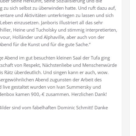
über seine Herkunft, seine Sozialisierung und die
g zu sich selbst zu überwinden hatte. Und ruft dazu auf,
tare und Aktivitäten unterkriegen zu lassen und sich
ben einzusetzen. Janboris illustriert all das sehr
hiller, Heine und Tucholsky und stimmig interpretierten,
our, Holländer und Alphaville, aber auch von der
bend für die Kunst und für die gute Sache.“
rige Abend im gut besuchten kleinen Saal der Tufa ging
Botschaft von Respekt, Nächstenliebe und Menschenwürde
is Rätz überdeutlich. Und singen kann er auch, wow.
ssergewöhnlichen Abend zugunsten der Arbeit des
end live gestaltet wurden von Ivan Summersky und
pendenbox kamen 900,-€ zusammen. Herzlichen Dank!
 Bilder sind vom fabelhaften Dominic Schmitt! Danke