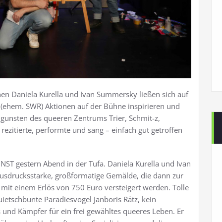
nen Daniela Kurella und Ivan Summersky ließen sich auf
z (ehem. SWR) Aktionen auf der Bühne inspirieren und
ugunsten des queeren Zentrums Trier, Schmit-z,
, rezitierte, performte und sang – einfach gut getroffen
UNST gestern Abend in der Tufa. Daniela Kurella und Ivan
ausdrucksstarke, großformatige Gemälde, die dann zur
 mit einem Erlös von 750 Euro versteigert werden. Tolle
ietschbunte Paradiesvogel Janboris Rätz, kein
und Kämpfer für ein frei gewähltes queeres Leben. Er