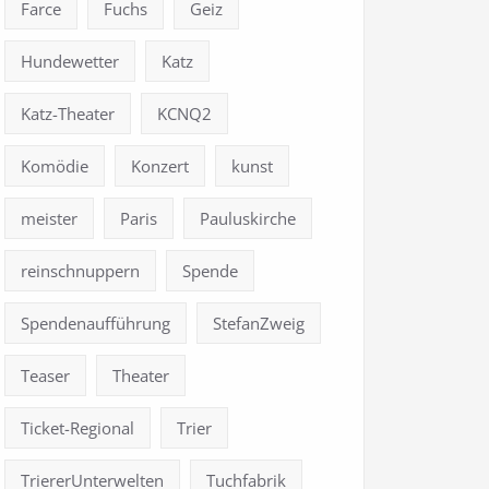
Farce
Fuchs
Geiz
Hundewetter
Katz
Katz-Theater
KCNQ2
Komödie
Konzert
kunst
meister
Paris
Pauluskirche
reinschnuppern
Spende
Spendenaufführung
StefanZweig
Teaser
Theater
Ticket-Regional
Trier
TriererUnterwelten
Tuchfabrik