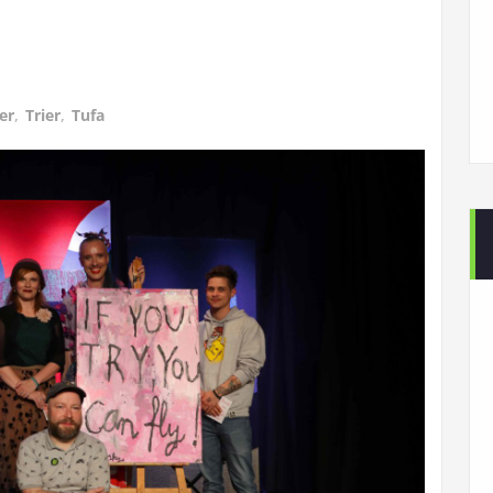
er
,
Trier
,
Tufa