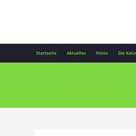
Skip
to
content
Startseite
Aktuelles
Fotos
Die Katz
Einfach gut getroffe