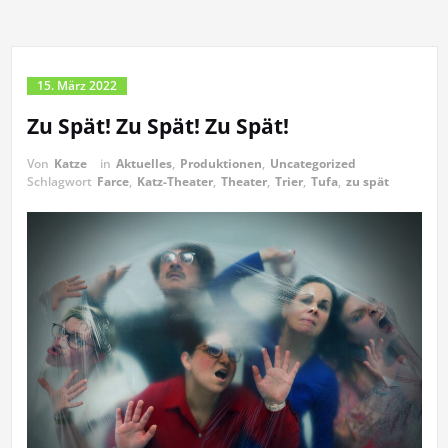
15. März 2022
Zu Spät! Zu Spät! Zu Spät!
Von
Katze
in
Aktuelles
,
Produktionen
,
Uncategorized
Schlagwort
Farce
,
Katz-Theater
,
Theater
,
Trier
,
Tufa
,
zu spät