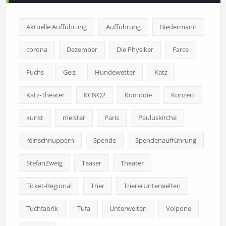
Aktuelle Aufführung
Aufführung
Biedermann
corona
Dezember
Die Physiker
Farce
Fuchs
Geiz
Hundewetter
Katz
Katz-Theater
KCNQ2
Komödie
Konzert
kunst
meister
Paris
Pauluskirche
reinschnuppern
Spende
Spendenaufführung
StefanZweig
Teaser
Theater
Ticket-Regional
Trier
TriererUnterwelten
Tuchfabrik
Tufa
Unterwelten
Volpone