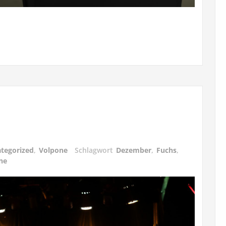
tegorized
,
Volpone
Schlagwort
Dezember
,
Fuchs
,
ne