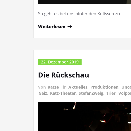
So geht es bei uns hinter den Kulissen zu
Weiterlesen
22. Dezember 2019
Die Rückschau
Von
Katze
in
Aktuelles
,
Produktionen
,
Unca
Geiz
,
Katz-Theater
,
StefanZweig
,
Trier
,
Volpo