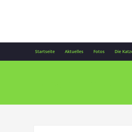
Skip
to
content
Startseite
Aktuelles
Fotos
Die Katz
Kategorie Produkti