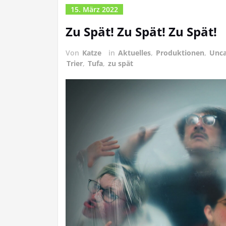
15. März 2022
Zu Spät! Zu Spät! Zu Spät!
Von
Katze
in
Aktuelles
,
Produktionen
,
Unca
Trier
,
Tufa
,
zu spät