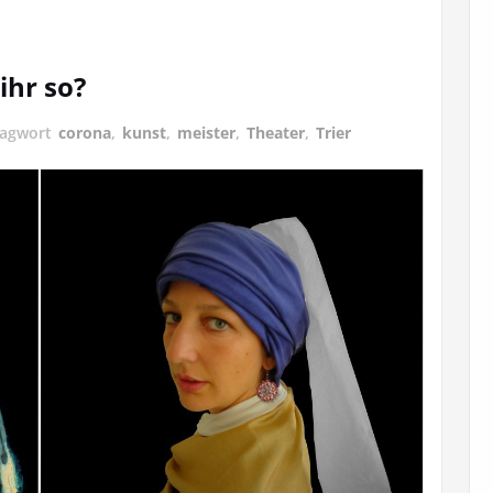
ihr so?
lagwort
corona
,
kunst
,
meister
,
Theater
,
Trier