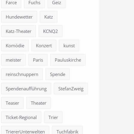
Farce
Fuchs
Geiz
Hundewetter
Katz
Katz-Theater
KCNQ2
Komödie
Konzert
kunst
meister
Paris
Pauluskirche
reinschnuppern
Spende
Spendenaufführung
StefanZweig
Teaser
Theater
Ticket-Regional
Trier
TriererUnterwelten
Tuchfabrik