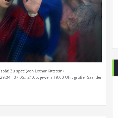
spät! Zu spät! (von Lothar Kittstein)
9.04., 07.05., 21.05. jeweils 19.00 Uhr, großer Saal der