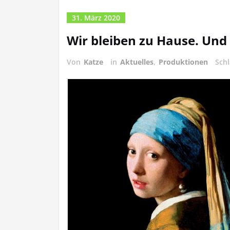
31. März 2020
Wir bleiben zu Hause. Und 
Von
Katze
in
Aktuelles
,
Produktionen
Sch