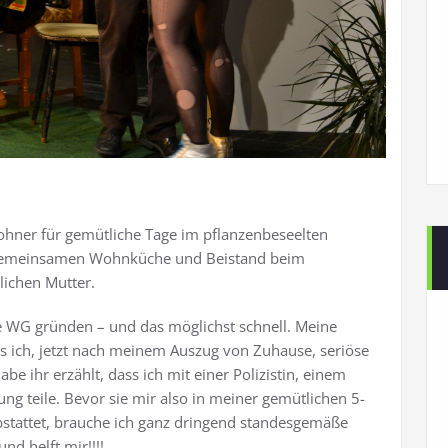
hner für gemütliche Tage im pflanzenbeseelten
r gemeinsamen Wohnküche und Beistand beim
lichen Mutter.
ne WG gründen – und das möglichst schnell. Meine
ss ich, jetzt nach meinem Auszug von Zuhause, seriöse
e ihr erzählt, dass ich mit einer Polizistin, einem
ng teile. Bevor sie mir also in meiner gemütlichen 5-
attet, brauche ich ganz dringend standesgemäße
und helft mir!!!!