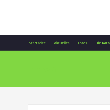
Skip
to
content
Startseite
Aktuelles
Fotos
Die Katz
Ich WG