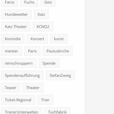
Farce
Fuchs
Geiz
Hundewetter
Katz
Katz-Theater
KCNQ2
Komödie
Konzert
kunst
meister
Paris
Pauluskirche
reinschnuppern
Spende
Spendenaufführung
StefanZweig
Teaser
Theater
Ticket-Regional
Trier
TriererUnterwelten
Tuchfabrik