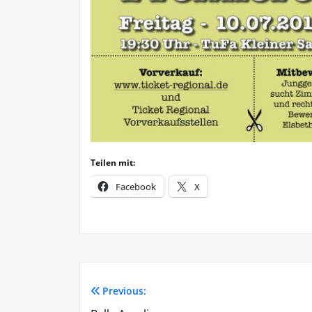
Teilen mit:
Facebook
X
Previous:
Beitragsnavigation