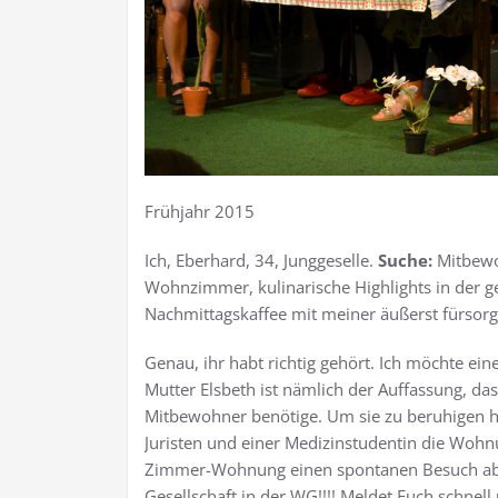
Frühjahr 2015
Ich, Eberhard, 34, Junggeselle.
Suche:
Mitbewo
Wohnzimmer, kulinarische Highlights in de
Nachmittagskaffee mit meiner äußerst fürsorg
Genau, ihr habt richtig gehört. Ich möchte ei
Mutter Elsbeth ist nämlich der Auffassung, da
Mitbewohner benötige. Um sie zu beruhigen hab
Juristen und einer Medizinstudentin die Wohnu
Zimmer-Wohnung einen spontanen Besuch abst
Gesellschaft in der WG!!!! Meldet Euch schnell 