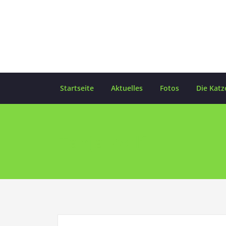
Skip
to
content
Startseite
Aktuelles
Fotos
Die Katz
Tanja Wolf