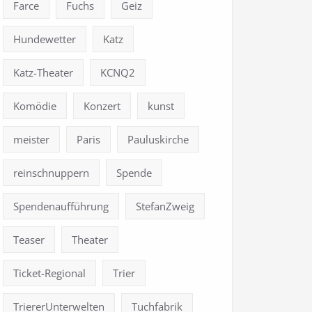
Farce
Fuchs
Geiz
Hundewetter
Katz
Katz-Theater
KCNQ2
Komödie
Konzert
kunst
meister
Paris
Pauluskirche
reinschnuppern
Spende
Spendenaufführung
StefanZweig
Teaser
Theater
Ticket-Regional
Trier
TriererUnterwelten
Tuchfabrik