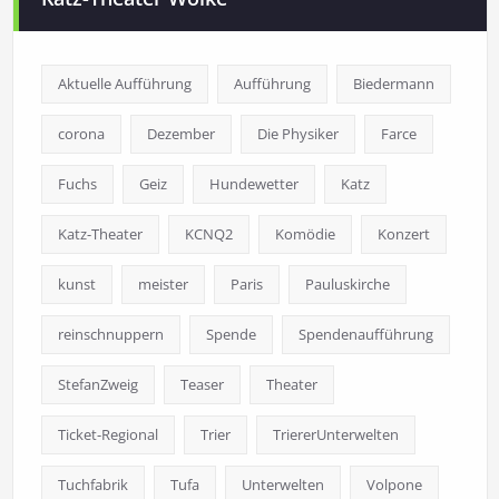
Aktuelle Aufführung
Aufführung
Biedermann
corona
Dezember
Die Physiker
Farce
Fuchs
Geiz
Hundewetter
Katz
Katz-Theater
KCNQ2
Komödie
Konzert
kunst
meister
Paris
Pauluskirche
reinschnuppern
Spende
Spendenaufführung
StefanZweig
Teaser
Theater
Ticket-Regional
Trier
TriererUnterwelten
Tuchfabrik
Tufa
Unterwelten
Volpone