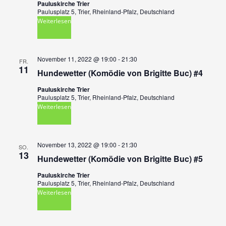
Pauluskirche Trier
e
Paulusplatz 5, Trier, Rheinland-Pfalz, Deutschland
c
Weiterlesen
n
h
t
S
November 11, 2022 @ 19:00
-
21:30
FR.
e
11
u
Hundewetter (Komödie von Brigitte Buc) #4
n
Pauluskirche Trier
c
-
Paulusplatz 5, Trier, Rheinland-Pfalz, Deutschland
Weiterlesen
h
N
a
e
November 13, 2022 @ 19:00
-
21:30
v
SO.
13
u
Hundewetter (Komödie von Brigitte Buc) #5
i
Pauluskirche Trier
n
g
Paulusplatz 5, Trier, Rheinland-Pfalz, Deutschland
Weiterlesen
a
d
t
A