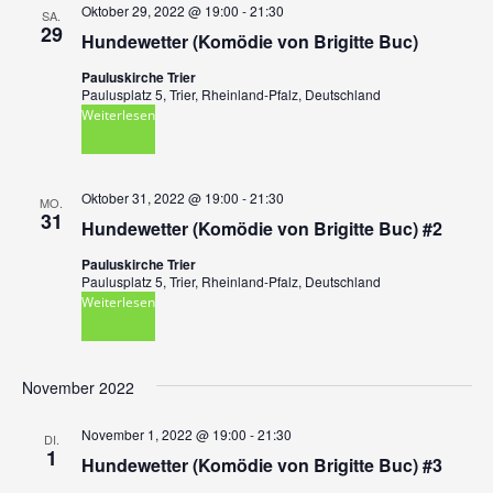
r
Oktober 29, 2022 @ 19:00
-
21:30
a
SA.
29
Hundewetter (Komödie von Brigitte Buc)
a
n
Pauluskirche Trier
s
n
Paulusplatz 5, Trier, Rheinland-Pfalz, Deutschland
Weiterlesen
t
s
a
t
l
Oktober 31, 2022 @ 19:00
-
21:30
MO.
31
Hundewetter (Komödie von Brigitte Buc) #2
a
t
Pauluskirche Trier
u
l
Paulusplatz 5, Trier, Rheinland-Pfalz, Deutschland
Weiterlesen
n
t
g
u
A
November 2022
n
n
November 1, 2022 @ 19:00
-
21:30
DI.
s
1
g
Hundewetter (Komödie von Brigitte Buc) #3
i