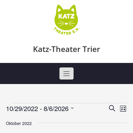
Skip
to
content
Katz-Theater Trier
10/29/2022
 - 
8/6/2026
Veranstaltungen
V
V
Suche
Liste
Datum
e
e
wählen.
Oktober 2022
r