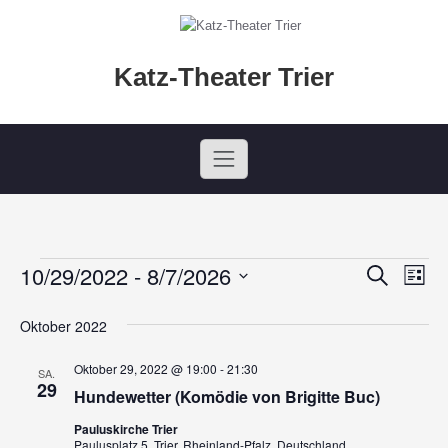
Skip
to
content
Katz-Theater Trier
10/29/2022
 - 
8/7/2026
Veranstaltungen
Suche
V
V
Liste
Datum
e
e
wählen.
Oktober 2022
r
r
Oktober 29, 2022 @ 19:00
-
21:30
a
SA.
29
Hundewetter (Komödie von Brigitte Buc)
a
n
Pauluskirche Trier
s
Paulusplatz 5, Trier, Rheinland-Pfalz, Deutschland